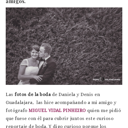
amigos.
Las
fotos de la boda
de Daniela y Denis en
Guadalajara, las hice acompañando a mi amigo y
fotógrafo
MIGUEL VIDAL PINHEIRO
quien me pidió
que fuese con él para cubrir juntos este curioso
reportaje de boda. Y digo curioso porque los