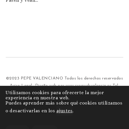
Pasen y vean…
©2023 PEPE VALENCIANO Todos los derechos reservados
Aviso Legal
-Diseño web por
www.creawebvalencia.es
Tel.
Utilizamos cookies para ofrecerte la mejor
629 864 889 | pepevalar@gmail.com
experiencia en nuestra web.
Puedes aprender más sobre qué cookies utilizamos
o desactivarlas en los
ajustes
.