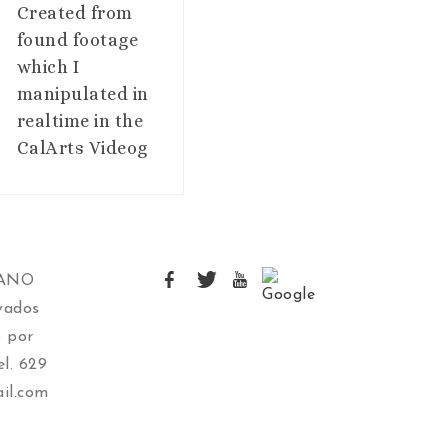
Created from
found footage
which I
manipulated in
realtime in the
CalArts Videog
IANO
vados
 por
l. 629
il.com