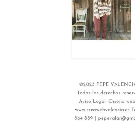
©2023 PEPE VALENC
Todos los derechos reser
Aviso Legal
-Diseño web
www.creawebvalencia.es
Te
864 889 | pepevalar@gma