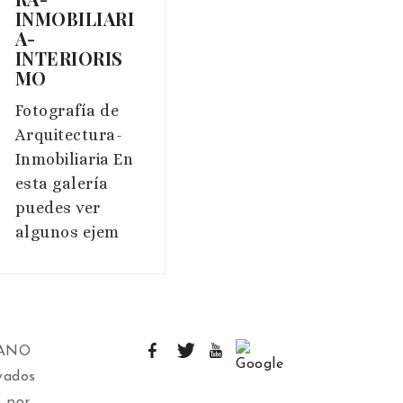
INMOBILIARI
A-
INTERIORIS
MO
Fotografía de
Arquitectura-
Inmobiliaria En
esta galería
puedes ver
algunos ejem
IANO
vados
 por